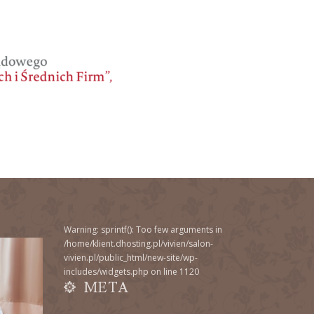
Warning
: sprintf(): Too few arguments in
/home/klient.dhosting.pl/vivien/salon-
vivien.pl/public_html/new-site/wp-
includes/widgets.php
on line
1120
META