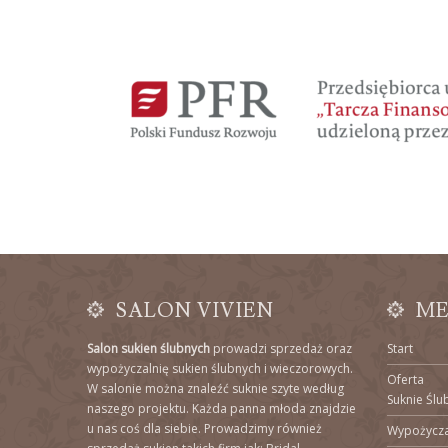
SALON VIVIEN
M
Salon sukien ślubnych
prowadzi sprzedaż oraz
Start
wypożyczalnię sukien ślubnych i wieczorowych.
Oferta
W salonie można znaleźć suknie szyte według
Suknie Ślu
naszego projektu. Każda panna młoda znajdzie
u nas coś dla siebie. Prowadzimy również
Wypożycza