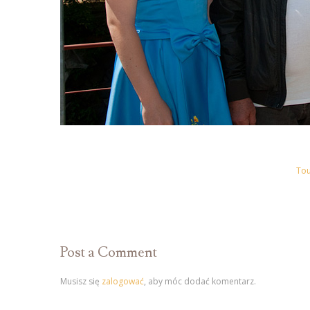
Tou
Post a Comment
Musisz się
zalogować
, aby móc dodać komentarz.