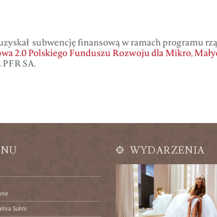
ENU
WYDARZENIA
bne
lnia Sukni