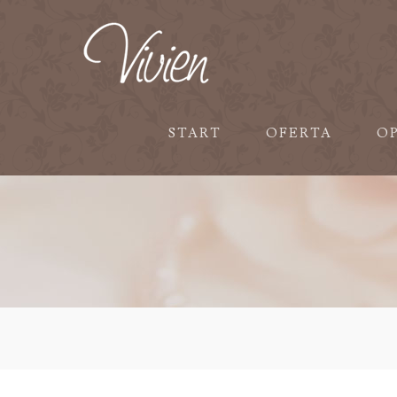
START
OFERTA
O