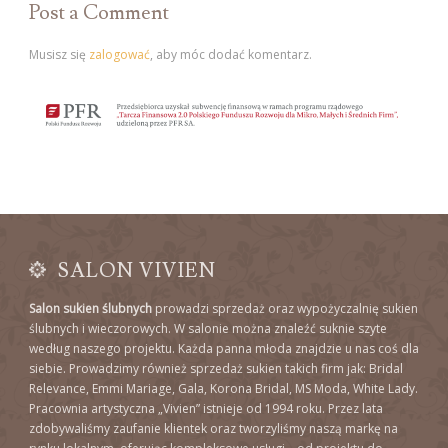
Post a Comment
Musisz się
zalogować
, aby móc dodać komentarz.
SALON VIVIEN
Salon sukien ślubnych
prowadzi sprzedaż oraz wypożyczalnię sukien
ślubnych i wieczorowych. W salonie można znaleźć suknie szyte
według naszego projektu. Każda panna młoda znajdzie u nas coś dla
siebie. Prowadzimy również sprzedaż sukien takich firm jak: Bridal
Relevance, Emmi Mariage, Gala, Korona Bridal, MS Moda, White Lady.
Pracownia artystyczna „Vivien” istnieje od 1994 roku. Przez lata
zdobywaliśmy zaufanie klientek oraz tworzyliśmy naszą markę na