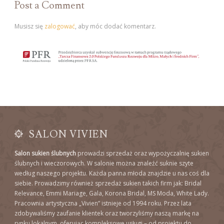
Post a Comment
Musisz się
zalogować
, aby móc dodać komentarz.
SALON VIVIEN
Salon sukien ślubnych
prowadzi sprzedaż oraz wypożyczalnię sukien
ślubnych i wieczorowych. W salonie można znaleźć suknie szyte
według naszego projektu. Każda panna młoda znajdzie u nas coś dla
siebie. Prowadzimy również sprzedaż sukien takich firm jak: Bridal
Relevance, Emmi Mariage, Gala, Korona Bridal, MS Moda, White Lady.
Pracownia artystyczna „Vivien” istnieje od 1994 roku. Przez lata
zdobywaliśmy zaufanie klientek oraz tworzyliśmy naszą markę na
rynku lokalnym, oferując kompleksowe usługi – od projektu do