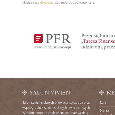
Musisz się
zalogować
, aby móc dodać komentarz.
SALON VIVIEN
M
Salon sukien ślubnych
prowadzi sprzedaż oraz
Start
wypożyczalnię sukien ślubnych i wieczorowych.
Oferta
W salonie można znaleźć suknie szyte według