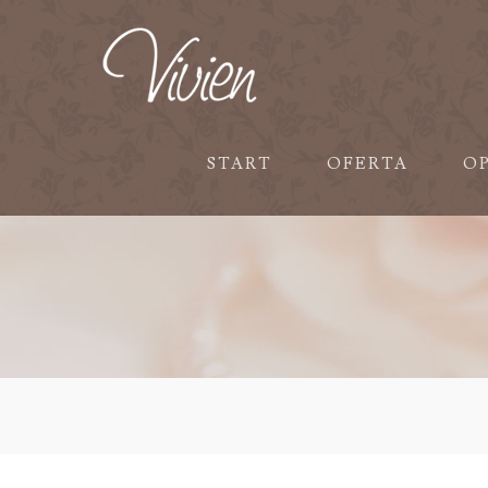
START
OFERTA
O