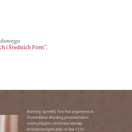
Warning
: sprintf(): Too few arguments in
/home/klient.dhosting.pl/vivien/salon-
vivien.pl/public_html/new-site/wp-
includes/widgets.php
on line
1120