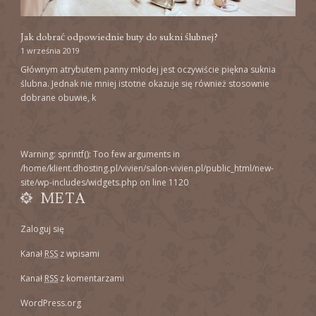
Jak dobrać odpowiednie buty do sukni ślubnej?
1 września 2019
Głównym atrybutem panny młodej jest oczywiście piękna suknia
ślubna. Jednak nie mniej istotne okazuje się również stosownie
dobrane obuwie, k
Warning
: sprintf(): Too few arguments in
/home/klient.dhosting.pl/vivien/salon-vivien.pl/public_html/new-
site/wp-includes/widgets.php
on line
1120
META
Zaloguj się
Kanał
RSS
z wpisami
Kanał
RSS
z komentarzami
WordPress.org