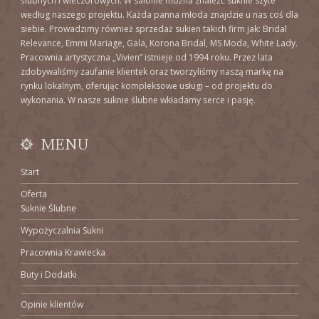
ślubnych i wieczorowych. W salonie można znaleźć suknie szyte
według naszego projektu. Każda panna młoda znajdzie u nas coś dla
siebie. Prowadzimy również sprzedaż sukien takich firm jak: Bridal
Relevance, Emmi Mariage, Gala, Korona Bridal, MS Moda, White Lady.
Pracownia artystyczna „Vivien” istnieje od 1994 roku. Przez lata
zdobywaliśmy zaufanie klientek oraz tworzyliśmy naszą markę na
rynku lokalnym, oferując kompleksowe usługi – od projektu do
wykonania. W nasze suknie ślubne wkładamy serce i pasję.
MENU
Start
Oferta
Suknie Ślubne
Wypożyczalnia Sukni
Pracownia Krawiecka
Buty i Dodatki
Opinie klientów