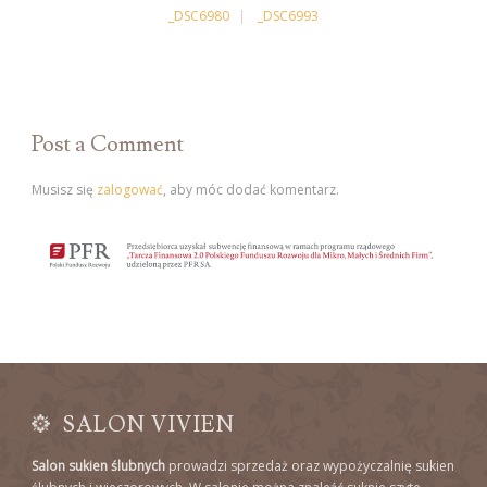
_DSC6980
_DSC6993
Post a Comment
Musisz się
zalogować
, aby móc dodać komentarz.
SALON VIVIEN
Salon sukien ślubnych
prowadzi sprzedaż oraz wypożyczalnię sukien