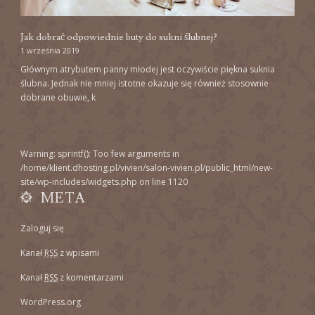
Jak dobrać odpowiednie buty do sukni ślubnej?
1 września 2019
Głównym atrybutem panny młodej jest oczywiście piękna suknia
ślubna. Jednak nie mniej istotne okazuje się również stosownie
dobrane obuwie, k
Warning
: sprintf(): Too few arguments in
/home/klient.dhosting.pl/vivien/salon-vivien.pl/public_html/new-
site/wp-includes/widgets.php
on line
1120
META
Zaloguj się
Kanał
RSS
z wpisami
Kanał
RSS
z komentarzami
WordPress.org