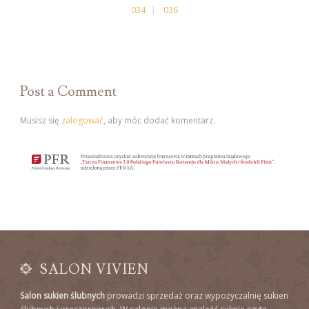
034
036
Post a Comment
Musisz się
zalogować
, aby móc dodać komentarz.
SALON VIVIEN
Salon sukien ślubnych
prowadzi sprzedaż oraz wypożyczalnię sukien