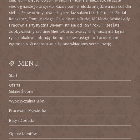
ślubnych i wieczorowych. W salonie można znaleźć suknie szyte
według naszego projektu. Każda panna młoda znajdzie u nas coś dla
siebie. Prowadzimy również sprzedaż sukien takich firm jak: Bridal
Relevance, Emmi Mariage, Gala, Korona Bridal, MS Moda, White Lady.
Pracownia artystyczna „Vivien” istnieje od 1994 roku. Przez lata
zdobywaliśmy zaufanie klientek oraz tworzyliśmy naszą markę na
rynku lokalnym, oferując kompleksowe usługi – od projektu do
wykonania. W nasze suknie ślubne wkładamy serce i pasję.
MENU
Start
Oferta
Suknie Ślubne
Wypożyczalnia Sukni
Pracownia Krawiecka
Buty i Dodatki
Opinie klientów