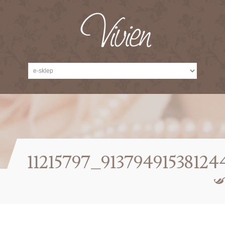
11215797_9137949153812