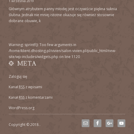
1 września 2019
Głównym atrybutem panny młodej jest oczywiście piękna suknia
ślubna. Jednak nie mniej istotne okazuje się również stosownie
dobrane obuwie, k
Warning
: sprintf(): Too few arguments in
/home/klient.dhosting.pl/vivien/salon-vivien.pl/public_html/new-
site/wp-includes/widgets.php
on line
1120
META
Zaloguj się
Kanał
RSS
z wpisami
Kanał
RSS
z komentarzami
WordPress.org
Copyright © 2018
.