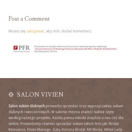
Post a Comment
Musisz się
zalogować
, aby móc dodać komentarz.
SALON VIVIEN
Salon sukien ślubnych
prowadzi sprzedaż oraz wypożyczalnię sukien
ślubnych i wieczorowych. W salonie można znaleźć suknie szyte
według naszego projektu. Każda panna młoda znajdzie u nas coś dla
siebie. Prowadzimy również sprzedaż sukien takich firm jak: Bridal
Relevance, Emmi Mariage, Gala, Korona Bridal, MS Moda, White Lady.