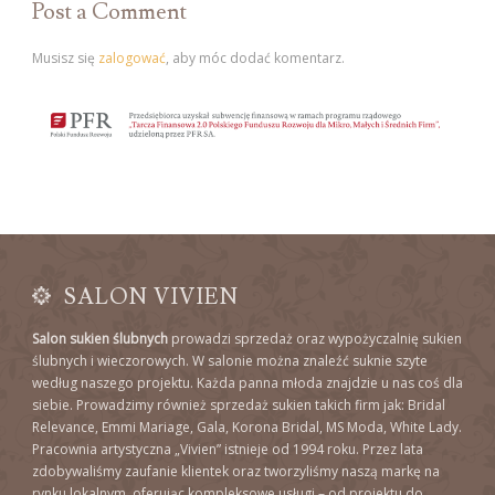
Post a Comment
Musisz się
zalogować
, aby móc dodać komentarz.
SALON VIVIEN
Salon sukien ślubnych
prowadzi sprzedaż oraz wypożyczalnię sukien
ślubnych i wieczorowych. W salonie można znaleźć suknie szyte
według naszego projektu. Każda panna młoda znajdzie u nas coś dla
siebie. Prowadzimy również sprzedaż sukien takich firm jak: Bridal
Relevance, Emmi Mariage, Gala, Korona Bridal, MS Moda, White Lady.
Pracownia artystyczna „Vivien” istnieje od 1994 roku. Przez lata
zdobywaliśmy zaufanie klientek oraz tworzyliśmy naszą markę na
rynku lokalnym, oferując kompleksowe usługi – od projektu do