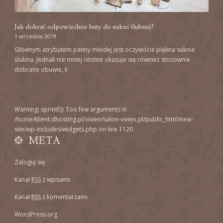
Jak dobrać odpowiednie buty do sukni ślubnej?
1 września 2019
Głównym atrybutem panny młodej jest oczywiście piękna suknia
ślubna. Jednak nie mniej istotne okazuje się również stosownie
dobrane obuwie, k
Warning
: sprintf(): Too few arguments in
/home/klient.dhosting.pl/vivien/salon-vivien.pl/public_html/new-
site/wp-includes/widgets.php
on line
1120
META
Zaloguj się
Kanał
RSS
z wpisami
Kanał
RSS
z komentarzami
WordPress.org