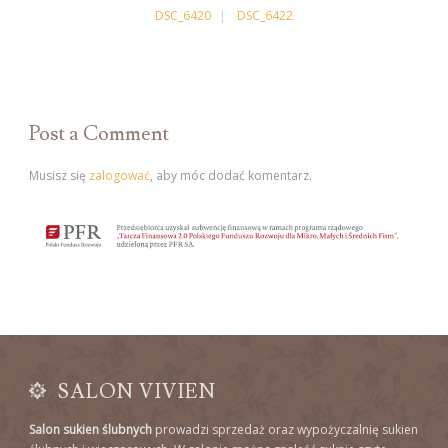
DSC_6420
DSC_6422
Post a Comment
Musisz się
zalogować
, aby móc dodać komentarz.
SALON VIVIEN
Salon sukien ślubnych
prowadzi sprzedaż oraz wypożyczalnię sukien