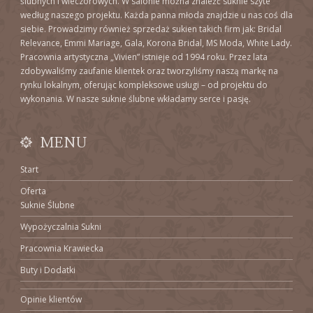
ślubnych i wieczorowych. W salonie można znaleźć suknie szyte
według naszego projektu. Każda panna młoda znajdzie u nas coś dla
siebie. Prowadzimy również sprzedaż sukien takich firm jak: Bridal
Relevance, Emmi Mariage, Gala, Korona Bridal, MS Moda, White Lady.
Pracownia artystyczna „Vivien” istnieje od 1994 roku. Przez lata
zdobywaliśmy zaufanie klientek oraz tworzyliśmy naszą markę na
rynku lokalnym, oferując kompleksowe usługi – od projektu do
wykonania. W nasze suknie ślubne wkładamy serce i pasję.
MENU
Start
Oferta
Suknie Ślubne
Wypożyczalnia Sukni
Pracownia Krawiecka
Buty i Dodatki
Opinie klientów