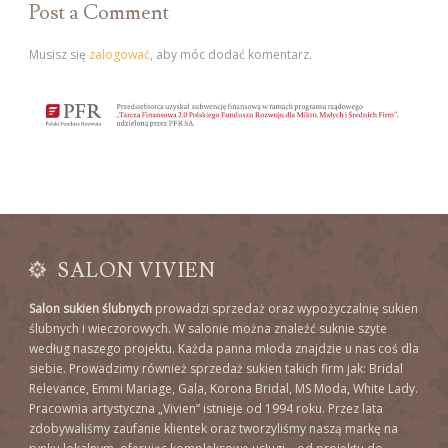
Post a Comment
Musisz się
zalogować
, aby móc dodać komentarz.
SALON VIVIEN
Salon sukien ślubnych
prowadzi sprzedaż oraz wypożyczalnię sukien
ślubnych i wieczorowych. W salonie można znaleźć suknie szyte
według naszego projektu. Każda panna młoda znajdzie u nas coś dla
siebie. Prowadzimy również sprzedaż sukien takich firm jak: Bridal
Relevance, Emmi Mariage, Gala, Korona Bridal, MS Moda, White Lady.
Pracownia artystyczna „Vivien” istnieje od 1994 roku. Przez lata
zdobywaliśmy zaufanie klientek oraz tworzyliśmy naszą markę na