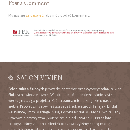
Post a Comment
Musisz się
zalogować
, aby móc dodać komentarz.
SALON VIVIEN
Salon sukien ślubnych
prowadzi sprzedaż oraz wypożyczalnię sukien
ślubnych i wieczorowych. W salonie można znaleźć suknie szyte
według naszego projektu. Każda panna młoda znajdzie u nas coś dla
siebie. Prowadzimy również sprzedaż sukien takich firm jak: Bridal
Relevance, Emmi Mariage, Gala, Korona Bridal, MS Moda, White Lady.
Pracownia artystyczna „Vivien” istnieje od 1994 roku. Przez lata
zdobywaliśmy zaufanie klientek oraz tworzyliśmy naszą markę na
rynku lokalnym, oferując kompleksowe usługi – od projektu do